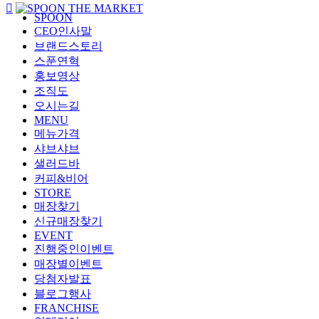

SPOON
CEO인사말
브랜드스토리
스푼연혁
홍보영상
조직도
오시는길
MENU
메뉴가격
샤브샤브
샐러드바
커피&비어
STORE
매장찾기
신규매장찾기
EVENT
진행중인이벤트
매장별이벤트
당첨자발표
블로그행사
FRANCHISE